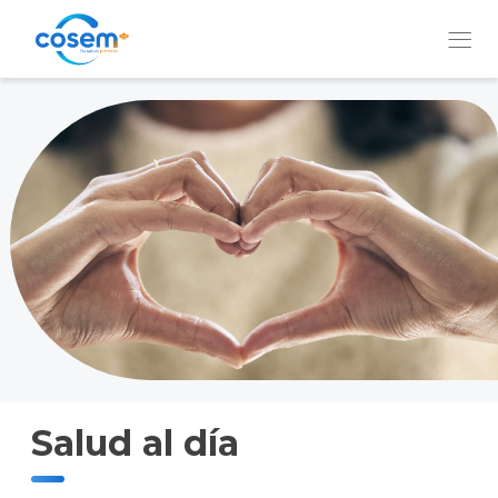
Institución
Nuestros
Servicios
Prevención
y
Bienestar
Salud al día
QUIERO
SER