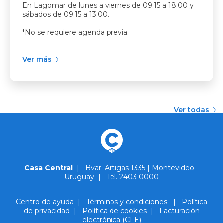
En Lagomar de lunes a viernes de 09:15 a 18:00 y
sábados de 09:15 a 13:00.
*No se requiere agenda previa.
Ver más
Ver todas
Casa Central
|
Bvar. Artigas 1335 | Montevideo -
Uruguay
|
Tel. 2403 0000
Centro de ayuda
|
Términos y condiciones
|
Política
de privacidad
|
Política de cookies
|
Facturación
electrónica (CFE)