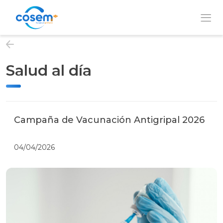
Salud al día
Institución
Nuestros
Servicios
Campaña de Vacunación Antigripal 2026
04/04/2026
Prevención
y
Bienestar
QUIERO
SER