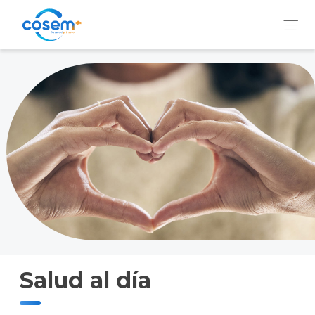
Institución
Nuestros
Servicios
Prevención
y
Bienestar
Salud al día
QUIERO
SER