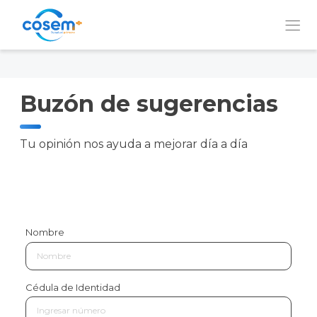
Buzón de sugerencias
Institución
Tu opinión nos ayuda a mejorar día a día
Nuestros
Servicios
Prevención
y
Nombre
Bienestar
Cédula de Identidad
QUIERO
SER