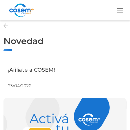
Novedad
Institución
Nuestros
Servicios
¡Afiliate a COSEM!
23/04/2026
Prevención
y
Bienestar
QUIERO
SER