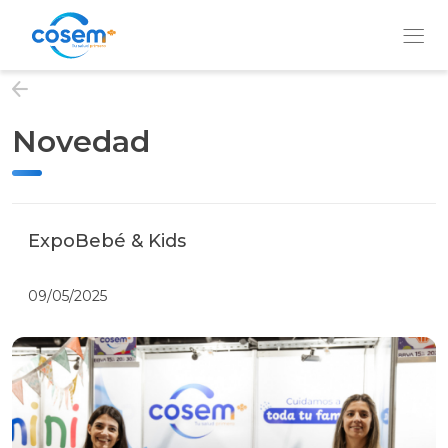
Novedad
Institución
Nuestros
Servicios
ExpoBebé & Kids
09/05/2025
Prevención
y
Bienestar
QUIERO
SER