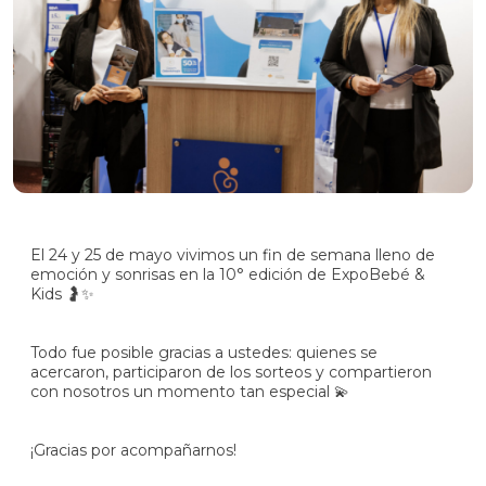
SOCIO
AUTOGESTIÓN
Comunicate
con
El 24 y 25 de mayo vivimos un fin de semana lleno de
nosotros
emoción y sonrisas en la 10° edición de ExpoBebé &
Kids 🤰✨
Todo fue posible gracias a ustedes: quienes se
acercaron, participaron de los sorteos y compartieron
con nosotros un momento tan especial 💫
¡Gracias por acompañarnos!